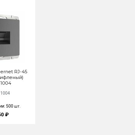
ernet RJ-45
рифленый)
1004
1004
ии: 500
шт.
50 ₽