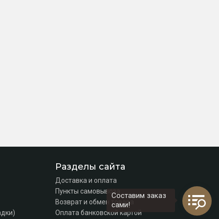
Разделы сайта
Доставка и оплата
Пункты самовывоза
Составим заказ
Возврат и обмен товара
сами!
адки)
Оплата банковской картой