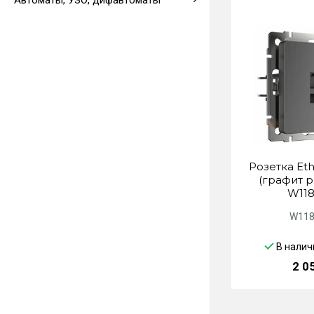
Автоматы, УЗО, дифавтоматы
Выводы кабеля
Розетка Eth
(графит 
W118
W118
В налич
2 0