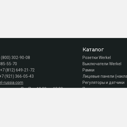
Каталог
 (800) 302-90-08
Розетки Werkel
385-55-70
Выключатели Werkel
+7 (812) 649-21-72
Рамки
+7 (921) 366-05-43
Лицевые панели (накл
l-russia.com
Регуляторы и датчики
а продаж: Пн–Пт с 10:00 до 18:00
Подсветка лестниц
Коробки
Комплектующие
Автоматы, УЗО, дифав
Акции
Серии