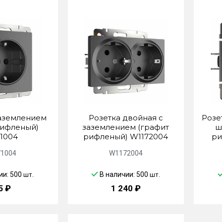
заземлением
Розетка двойная с
Розе
рифленый)
заземлением (графит
ш
1004
рифленый) W1172004
ри
1004
W1172004
ии: 500
В наличии: 500
шт.
шт.
5 ₽
1 240 ₽