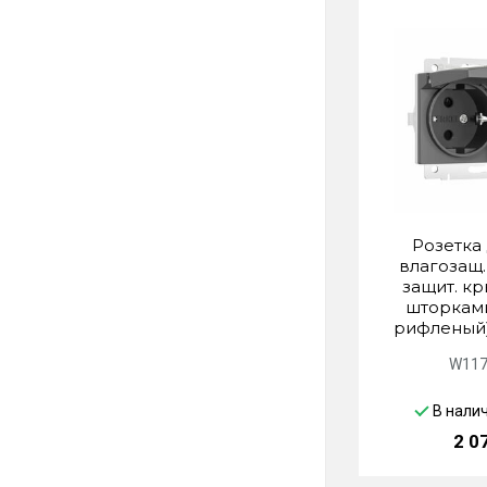
Розетка
влагозащ. 
защит. к
шторками
рифленый)
W117
В нали
2 0