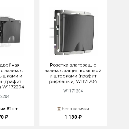
 двойная
Розетка влагозащ. с
с зазем. с
зазем. с защит. крышкой
рышками и
и шторками (графит
 (графит
рифленый) W1171204
 W1172204
W1171204
2204
чии: 82
Нет в наличии
шт.
70 ₽
1 130 ₽