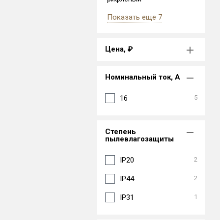
Показать еще 7
Цена, ₽
Номинальный ток, А
16
5
Степень
пылевлагозащиты
IP20
2
IP44
2
IP31
1