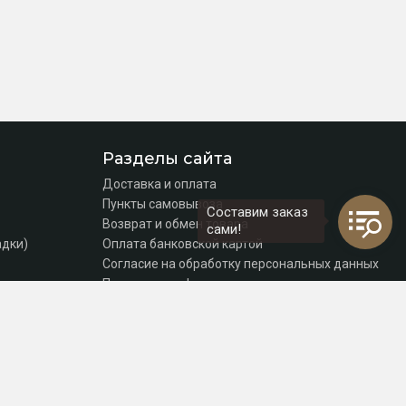
Разделы сайта
Доставка и оплата
Пункты самовывоза
Составим заказ
Возврат и обмен товара
сами!
адки)
Оплата банковской картой
Согласие на обработку персональных данных
Политика конфиденциальности
Контакты
томаты