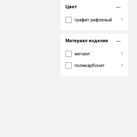
Цвет
графит рифленый
5
Материал изделия
металл
5
поликарбонат
4