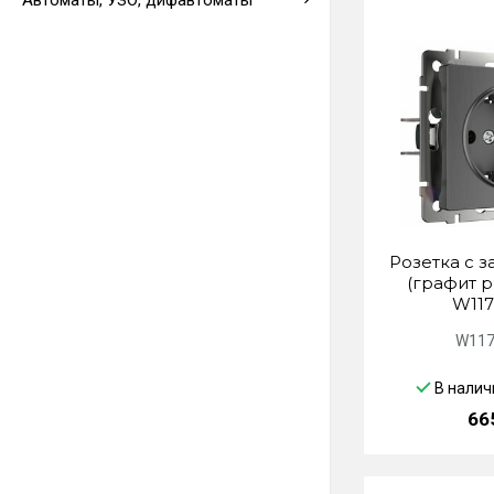
Автоматы, УЗО, дифавтоматы
Выводы кабеля
Розетка с 
(графит 
W117
W117
В налич
66