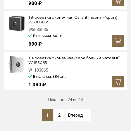
980 ₽
ТВ-розетка оконечная Gallant (черный/хром)
W5083035
W5083035
В наличии: 64
шт.
690 ₽
ТВ-розетка оконечная (серебряный матовый)
W1183065
W1183065
В наличии: 384
шт.
1 080 ₽
Показано
24
из 44
1
2
Вперед →