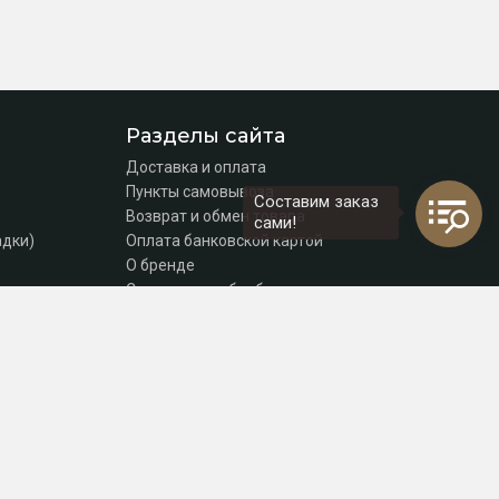
Разделы сайта
Доставка и оплата
Пункты самовывоза
Составим заказ
Возврат и обмен товара
сами!
адки)
Оплата банковской картой
О бренде
Согласие на обработку персональных данных
Политика конфиденциальности
Контакты
томаты