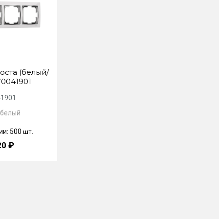
оста (белый/
0041901
1901
 белый
ии: 500
шт.
20 ₽