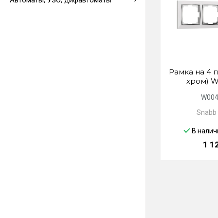
Автоматы, УЗО, дифавтоматы
Выводы кабеля
Рамка на 4 п
хром) W
W004
Snabb
В налич
1 1