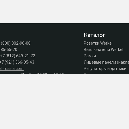
Каталог
 (800) 302-90-08
Розетки Werkel
385-55-70
Выключатели Werkel
+7 (812) 649-21-72
Рамки
+7 (921) 366-05-43
Лицевые панели (накл
l-russia.com
Регуляторы и датчики
а продаж: Пн–Пт с 10:00 до 18:00
Подсветка лестниц
Коробки
Комплектующие
Автоматы, УЗО, дифав
Акции
Серии
к оплате