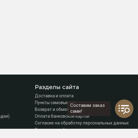
Разделы сайта
Доставка и оплата
Пункты самовывоза
Составим заказ
Возврат и обмен товара
сами!
адки)
Оплата банковской картой
Согласие на обработку персональных данных
Политика конфиденциальности
Контакты