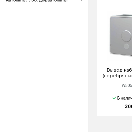
Автоматы, УЗО, дифавтоматы
Выводы кабеля
Вывод кабе
(серебряны
W505
В нали
30