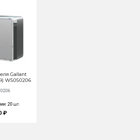
ля Gallant
й) W5050206
0206
чии: 20
шт.
0 ₽