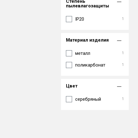
Степень
пылевлагозащиты
IP20
1
Материал изделия
металл
1
поликарбонат
1
Цвет
серебряный
1