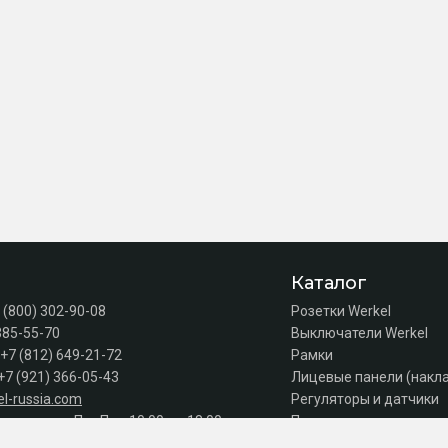
Каталог
 (800) 302-90-08
Розетки Werkel
385-55-70
Выключатели Werkel
+7 (812) 649-21-72
Рамки
+7 (921) 366-05-43
Лицевые панели (накл
l-russia.com
Регуляторы и датчики
а продаж: Пн–Пт с 10:00 до 18:00
Подсветка лестниц
Коробки