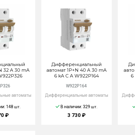
циальный
Дифференциальный
Ди
N 32 A 30 mА
автомат 1P+N 40 A 30 mA
авто
 W922P326
6 kA C A W922P164
6
P326
W922P164
ьные автоматы
Дифференциальные автоматы
Диффе
ии: 148
В наличии: 329
шт.
шт.
70 ₽
3 730 ₽