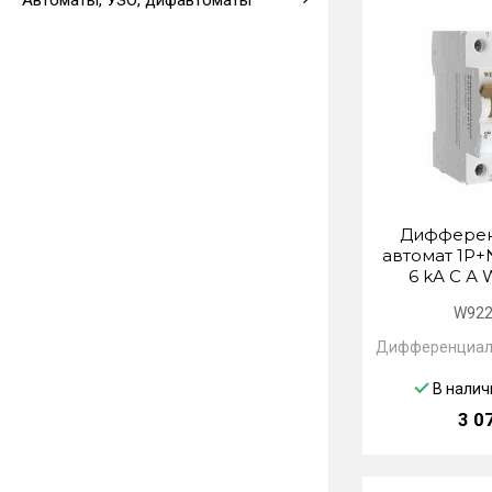
Автоматы, УЗО, дифавтоматы
Выводы кабеля
Дифферен
автомат 1P+
6 kА C А
W922
Дифференциал
В налич
3 0