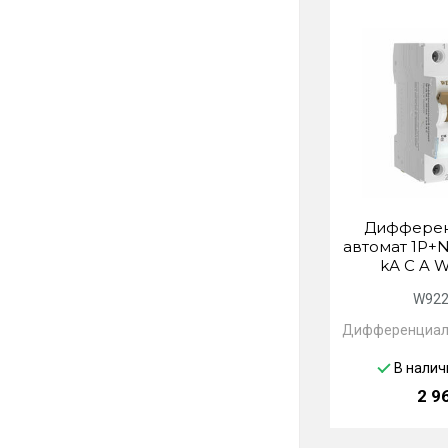
Дифферен
автомат 1P+N
kА C A 
W922
Дифференциал
В налич
2 9