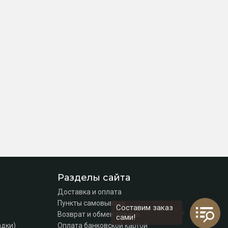
Разделы сайта
Доставка и оплата
Пункты самовывоза
Составим заказ
Возврат и обмен товара
сами!
адки)
Оплата банковской картой