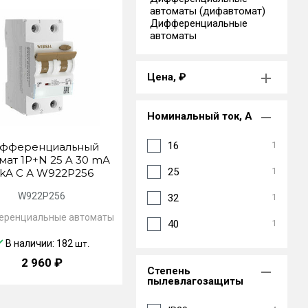
автоматы (дифавтомат)
Дифференциальные
автоматы
Цена, ₽
Номинальный ток, А
16
1
фференциальный
мат 1P+N 25 A 30 mА
25
1
 kА C А W922P256
W922P256
32
1
ренциальные автоматы
40
1
В наличии: 182
шт.
2 960 ₽
Степень
пылевлагозащиты