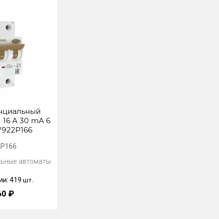
циальный
 16 A 30 mА 6
W922P166
P166
ьные автоматы
ии: 419
шт.
60 ₽