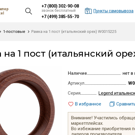
+7 (800) 302-90-08
илер
звонок бесплатный
Пункты самовывоза
el
+7 (499) 385-55-70
1-постовые
Рамка на 1 пост (итальянский орех) W0015225
 на 1 пост (итальянский оре
Наличие
нет в
Артикул
W0
Серия
Legend итальянс
В избранное
Сравнит
Внимание! Участились обращен
маркетплейсах.
Во избежание приобретения 
дилеров производителя