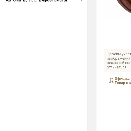
Автоматы, УЗО, дифавтоматы
Выводы кабеля
Просим учест
изображения 
реальный цве
отличаться.
Официаль
Товар с 