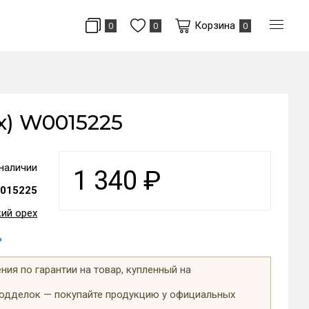
Корзина
0
0
0
х) W0015225
 наличии
1 340
₽
015225
кий орех
ь
ия по гарантии на товар, купленный на
подделок — покупайте продукцию у официальных