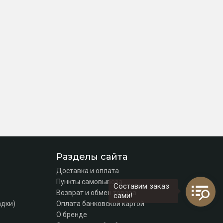
Разделы сайта
Доставка и оплата
Пункты самовывоза
Составим заказ
Возврат и обмен товара
сами!
адки)
Оплата банковской картой
О бренде