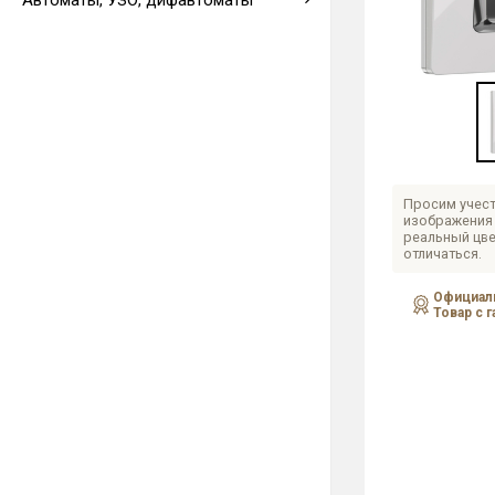
Автоматы, УЗО, дифавтоматы
Выводы кабеля
Просим учест
изображения 
реальный цве
отличаться.
Официаль
Товар с 