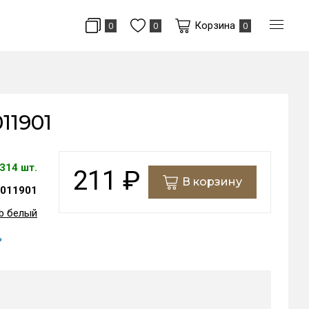
Корзина
0
0
0
11901
314 шт.
211
₽
В корзину
011901
b белый
ь