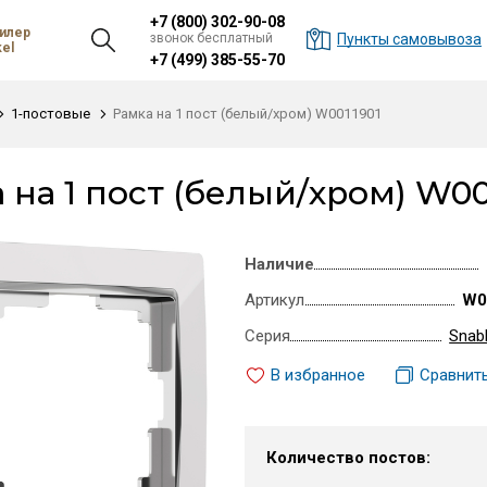
+7 (800) 302-90-08
илер
звонок бесплатный
Пункты самовывоза
el
+7 (499) 385-55-70
1-постовые
Рамка на 1 пост (белый/хром) W0011901
 на 1 пост (белый/хром) W00
Наличие
Артикул
W0
Серия
Snab
В избранное
Сравнит
Количество постов: