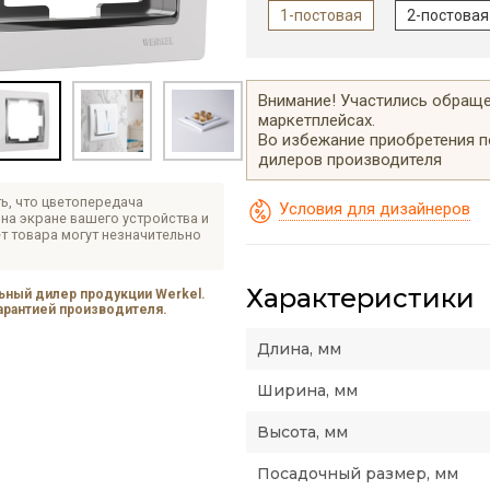
1-постовая
2-постовая
Внимание! Участились обращен
маркетплейсах.
Во избежание приобретения 
дилеров производителя
ь, что цветопередача
Условия для дизайнеров
на экране вашего устройства и
т товара могут незначительно
Характеристики
ный дилер продукции Werkel.
гарантией производителя.
Длина, мм
Ширина, мм
Высота, мм
Посадочный размер, мм