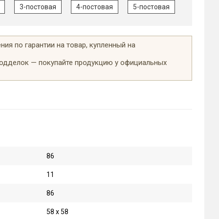
3-постовая
4-постовая
5-постовая
ия по гарантии на товар, купленный на
подделок — покупайте продукцию у официальных
86
11
86
58 х 58