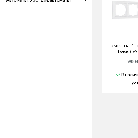
Автоматы, УЗО, дифавтоматы
Выводы кабеля
Рамка на 4 п
basic) 
W004
В налич
74