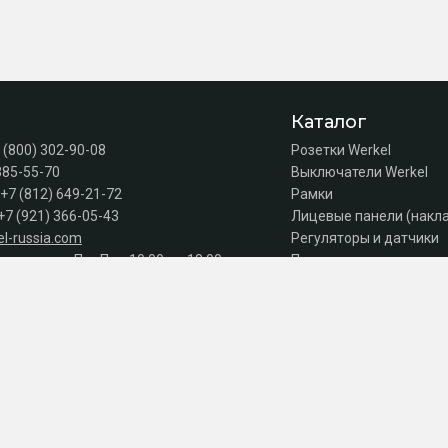
Каталог
 (800) 302-90-08
Розетки Werkel
385-55-70
Выключатели Werkel
+7 (812) 649-21-72
Рамки
+7 (921) 366-05-43
Лицевые панели (накл
l-russia.com
Регуляторы и датчики
а продаж: Пн–Пт с 10:00 до 18:00
Подсветка лестниц
Коробки
Комплектующие
Автоматы, УЗО, дифав
Акции
Серии
к оплате