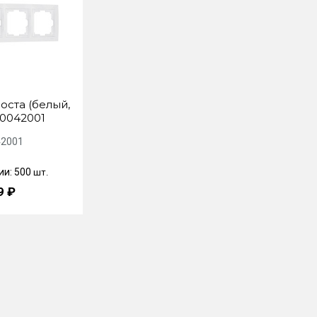
оста (белый,
W0042001
2001
ии: 500
шт.
9 ₽