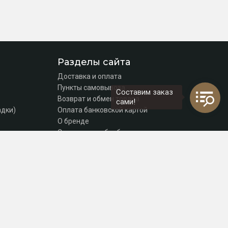
Разделы сайта
Доставка и оплата
Пункты самовывоза
Составим заказ
Возврат и обмен товара
сами!
адки)
Оплата банковской картой
О бренде
Согласие на обработку персональных данных
Политика конфиденциальности
Контакты
томаты