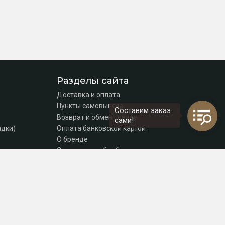
Разделы сайта
Доставка и оплата
Пункты самовывоза
Составим заказ
Возврат и обмен товара
сами!
адки)
Оплата банковской картой
О бренде
Согласие на обработку персональных данных
Политика конфиденциальности
Контакты
томаты