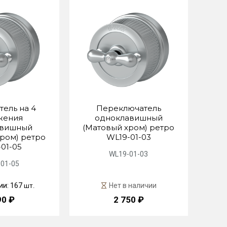
ель на 4
Переключатель
жения
одноклавишный
авишный
(Матовый хром) ретро
ром) ретро
WL19-01-03
01-05
WL19-01-03
01-05
ии: 167
Нет в наличии
шт.
90 ₽
2 750 ₽