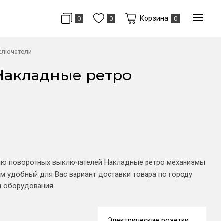
Корзина
0
0
0
ключатели
Накладные ретро
цию поворотных выключателей Накладные ретро механизмы
м удобный для Вас вариант доставки товара по городу
и оборудования.
Электрические розетки