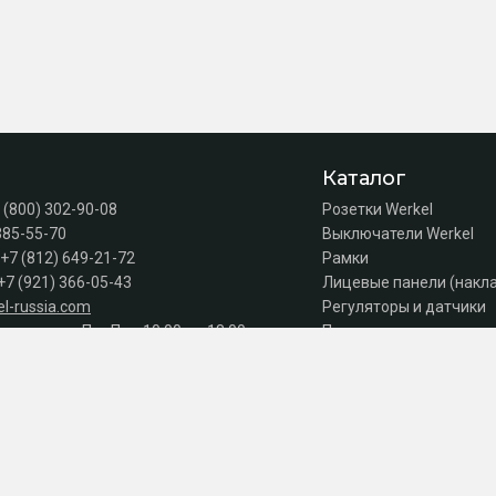
Каталог
 (800) 302-90-08
Розетки Werkel
385-55-70
Выключатели Werkel
+7 (812) 649-21-72
Рамки
+7 (921) 366-05-43
Лицевые панели (накл
l-russia.com
Регуляторы и датчики
а продаж: Пн–Пт с 10:00 до 18:00
Подсветка лестниц
Коробки
Комплектующие
Автоматы, УЗО, дифав
Акции
Серии
к оплате