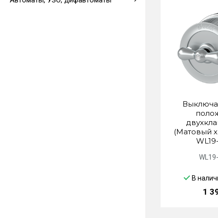
Автоматы, УЗО, дифавтоматы
Выводы кабеля
Выключат
поло
двухкл
(Матовый х
WL19-
WL19-
В налич
1 3