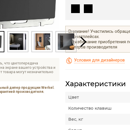
Внимание! Участились обращен
маркетплейсах.
Во избежание приобретения 
дилеров производителя
Условия для дизайнеров
ь, что цветопередача
на экране вашего устройства и
т товара могут незначительно
Характеристики
ный дилер продукции Werkel.
гарантией производителя.
Цвет
Количество клавиш
Вес, кг