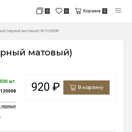
Корзина
0
0
0
ый (черный матовый) W1120008
ерный матовый)
500 шт.
920
₽
В корзину
120008
 черные
ь