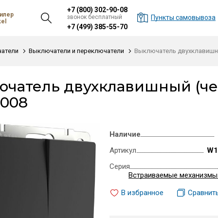
+7 (800) 302-90-08
илер
звонок бесплатный
Пункты самовывоза
el
+7 (499) 385-55-70
атели
Выключатели и переключатели
Выключатель двухклавишн
ючатель двухклавишный (ч
0008
Наличие
Артикул
W1
Серия
Встраиваемые механизмы
В избранное
Сравнит