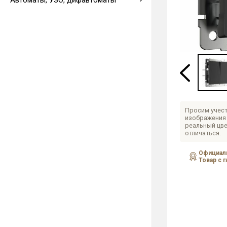
Автоматы, УЗО, дифавтоматы
Выводы кабеля
Просим учест
изображения 
реальный цве
отличаться.
Официаль
Товар с 