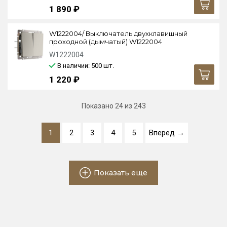
1 890 ₽
W1222004/ Выключатель двухклавишный
проходной (дымчатый) W1222004
W1222004
В наличии: 500
шт.
1 220 ₽
Показано
24
из 243
1
2
3
4
5
Вперед →
Показать еще