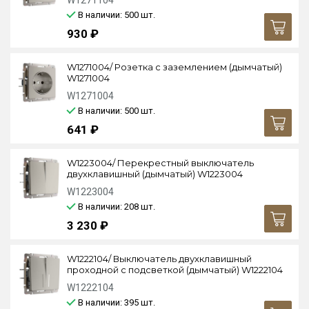
W1271104
В наличии: 500
шт.
930 ₽
W1271004/ Розетка с заземлением (дымчатый)
W1271004
W1271004
В наличии: 500
шт.
641 ₽
W1223004/ Перекрестный выключатель
двухклавишный (дымчатый) W1223004
W1223004
В наличии: 208
шт.
3 230 ₽
W1222104/ Выключатель двухклавишный
проходной с подсветкой (дымчатый) W1222104
W1222104
В наличии: 395
шт.