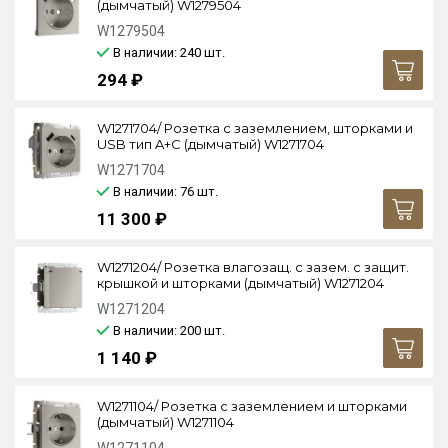
(дымчатый) W1279504
W1279504
В наличии: 240
шт.
294 ₽
W1271704/ Розетка с заземлением, шторками и
USB тип A+C (дымчатый) W1271704
W1271704
В наличии: 76
шт.
11 300 ₽
W1271204/ Розетка влагозащ. с зазем. с защит.
крышкой и шторками (дымчатый) W1271204
W1271204
В наличии: 200
шт.
1 140 ₽
W1271104/ Розетка с заземлением и шторками
(дымчатый) W1271104