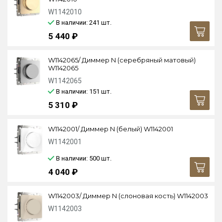
W1142010
В наличии: 241
шт.
5 440 ₽
W1142065/ Диммер N (серебряный матовый)
W1142065
W1142065
В наличии: 151
шт.
5 310 ₽
W1142001/ Диммер N (белый) W1142001
W1142001
В наличии: 500
шт.
4 040 ₽
W1142003/ Диммер N (слоновая кость) W1142003
W1142003