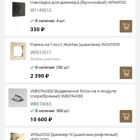
Накладка для диммера (бронзовый) W1149012
W1149012
В наличии: 4
шт.
330 ₽
Рамка на 1 пост AluMax (шампань) W0013511
W0013511
AluMax шампань
В наличии: 292
шт.
2 390 ₽
W8074065/ Выдвижной блок на 4 модуля
(серебряный) W8074065
W8074065
В наличии: 500
шт.
10 600 ₽
W1142010/ Диммер N (шампань рифленый)
W1142010