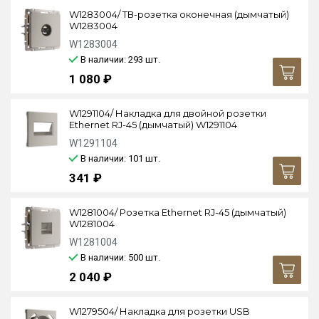
W1283004/ ТВ-розетка оконечная (дымчатый)
W1283004
W1283004
В наличии: 293
шт.
1 080 ₽
W1291104/ Накладка для двойной розетки
Еthernet RJ-45 (дымчатый) W1291104
W1291104
В наличии: 101
шт.
341 ₽
W1281004/ Розетка Ethernet RJ-45 (дымчатый)
W1281004
W1281004
В наличии: 500
шт.
2 040 ₽
W1279504/ Накладка для розетки USB