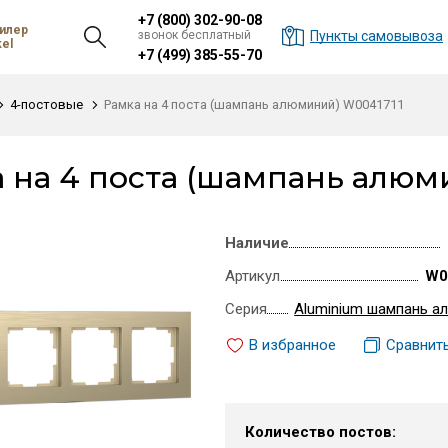
+7 (800) 302-90-08
илер
звонок бесплатный
Пункты самовывоза
el
+7 (499) 385-55-70
4-постовые
Рамка на 4 поста (шампань алюминий) W0041711
 на 4 поста (шампань алюм
Наличие
Артикул
W0
Серия
Aluminium шампань а
В избранное
Сравнит
Количество постов: