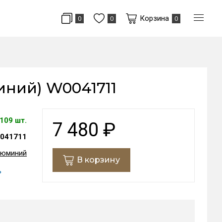
Корзина
0
0
0
иний) W0041711
109 шт.
7 480
₽
041711
люминий
В корзину
ь