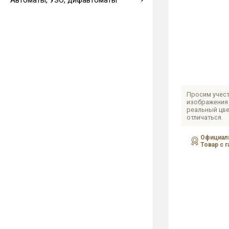
Автоматы, УЗО, дифавтоматы
Выводы кабеля
Просим учест
изображения 
реальный цве
отличаться.
Официаль
Товар с 