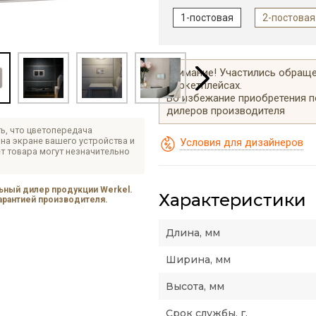
1-постовая
2-постовая
Внимание! Участились обращен
маркетплейсах.
Во избежание приобретения 
дилеров производителя
ь, что цветопередача
на экране вашего устройства и
Условия для дизайнеров
т товара могут незначительно
ный дилер продукции Werkel.
Характеристики
гарантией производителя.
Длина, мм
Ширина, мм
Высота, мм
Срок службы, г.