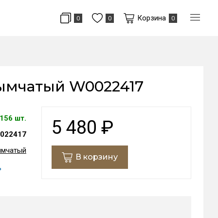
Корзина
0
0
0
 дымчатый W0022417
156 шт.
5 480
₽
022417
дымчатый
В корзину
ь