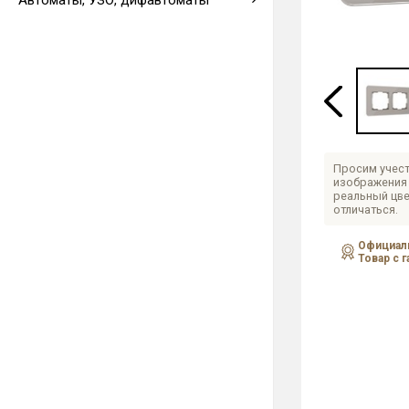
Автоматы, УЗО, дифавтоматы
Выводы кабеля
Просим учест
изображения 
реальный цве
отличаться.
Официаль
Товар с 