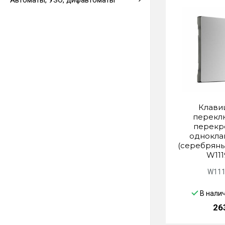
Автоматы, УЗО, дифавтоматы
Выводы кабеля
Клави
перекл
перекр
однокла
(серебряны
W111
W111
В нали
26