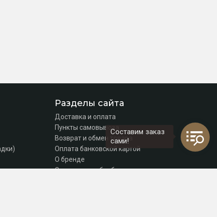
Разделы сайта
Доставка и оплата
Пункты самовывоза
Составим заказ
Возврат и обмен товара
сами!
адки)
Оплата банковской картой
О бренде
Согласие на обработку персональных данных
Политика конфиденциальности
Контакты
томаты