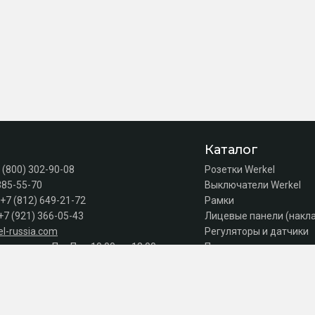
Каталог
 (800) 302-90-08
Розетки Werkel
385-55-70
Выключатели Werkel
+7 (812) 649-21-72
Рамки
+7 (921) 366-05-43
Лицевые панели (накл
l-russia.com
Регуляторы и датчики
а продаж: Пн–Пт с 10:00 до 18:00
Подсветка лестниц
Коробки
Комплектующие
Автоматы, УЗО, дифав
Акции