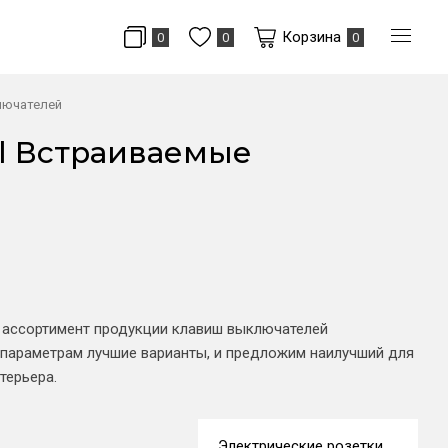
Корзина
0
0
0
лючателей
l Встраиваемые
й ассортимент продукции клавиш выключателей
араметрам лучшие варианты, и предложим наилучший для
терьера.
Электрические розетки