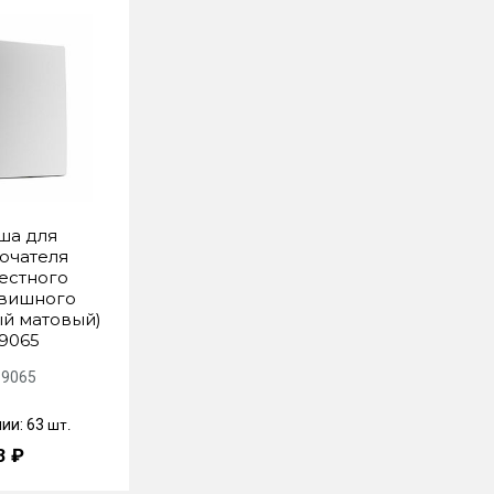
ша для
ючателя
естного
вишного
й матовый)
9065
9065
чии: 63
шт.
3 ₽