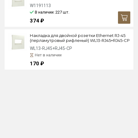
W1191113
В наличии: 227
шт.
374 ₽
Накладка для двойной розетки Еthernet RJ-45
(перламутровый рифленый) WL13-RJ45+RJ45-CP
WL13-RJ45+RJ45-CP
Нет в наличии
170 ₽