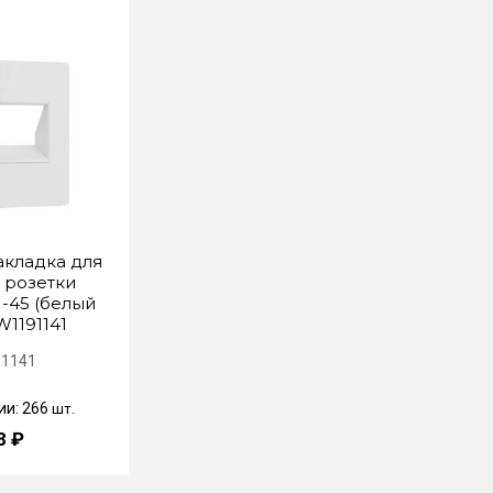
акладка для
 розетки
J-45 (белый
W1191141
1141
ии: 266
шт.
8 ₽