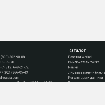
Каталог
 (800) 302-90-08
Розетки Werkel
385-55-70
Выключатели Werkel
+7 (812) 649-21-72
Рамки
+7 (921) 366-05-43
Лицевые панели (накл
l-russia.com
Регуляторы и датчики
а продаж: Пн–Пт с 10:00 до 18:00
Подсветка лестниц
Коробки
Комплектующие
Автоматы, УЗО, дифав
Акции