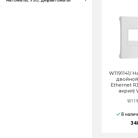
Автоматы, УЗО, дифавтоматы
Выводы кабеля
W1191141/ Н
двойной
Еthernet R
акрил) 
W119
В налич
34