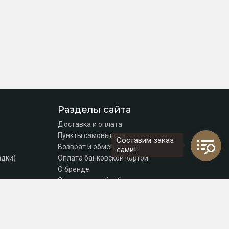
Разделы сайта
Доставка и оплата
Пункты самовывоза
Составим заказ
Возврат и обмен товара
сами!
адки)
Оплата банковской картой
О бренде
Согласие на обработку персональных данных
Политика конфиденциальности
Контакты
томаты