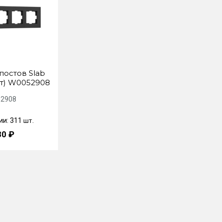
постов Slab
т) W0052908
2908
ии: 311
шт.
80 ₽