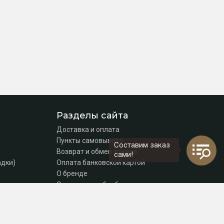
Разделы сайта
Доставка и оплата
Пункты самовывоза
Составим заказ
Возврат и обмен товара
сами!
адки)
Оплата банковской картой
О бренде
Согласие на обработку персональных данных
Политика конфиденциальности
Контакты
томаты