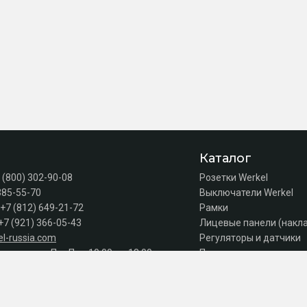
Каталог
 (800) 302-90-08
Розетки Werkel
385-55-70
Выключатели Werkel
+7 (812) 649-21-72
Рамки
+7 (921) 366-05-43
Лицевые панели (накл
l-russia.com
Регуляторы и датчики
а продаж: Пн–Пт с 10:00 до 18:00
Подсветка лестниц
Коробки
Комплектующие
Автоматы, УЗО, дифав