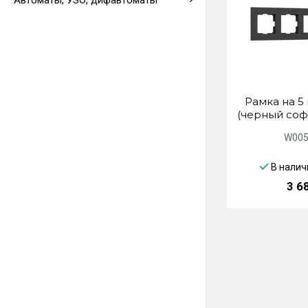
Автоматы, УЗО, дифавтоматы
Выводы кабеля
Рамка на 5 
(черный соф
W005
В налич
3 6