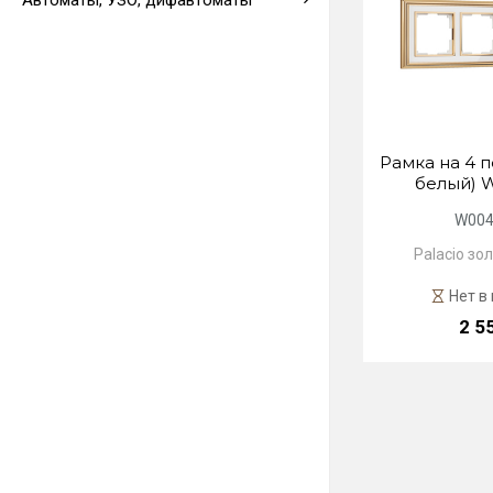
Автоматы, УЗО, дифавтоматы
Выводы кабеля
Рамка на 4 п
белый) 
W004
Palacio зо
Нет в
2 5