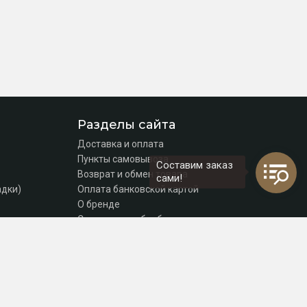
Разделы сайта
Доставка и оплата
Пункты самовывоза
Составим заказ
Возврат и обмен товара
сами!
адки)
Оплата банковской картой
О бренде
Согласие на обработку персональных данных
Политика конфиденциальности
Контакты
томаты