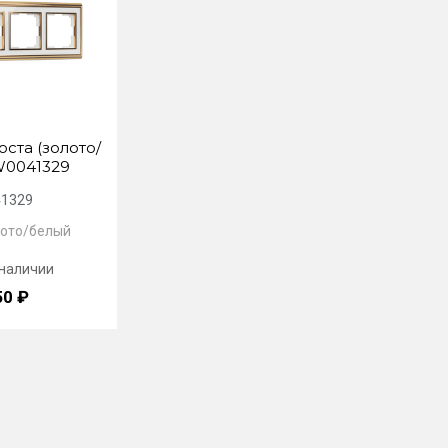
оста (золото/
W0041329
1329
лото/белый
 наличии
50 ₽