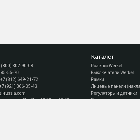
Каталог
 (800) 302-90-08
Розетки Werkel
385-55-70
Выключатели Werkel
+7 (812) 649-21-72
Рамки
+7 (921) 366-05-43
Лицевые панели (накл
l-russia.com
Регуляторы и датчики
а продаж: Пн–Пт с 10:00 до 18:00
Подсветка лестниц
Коробки
Комплектующие
Автоматы, УЗО, дифав
Акции
Серии