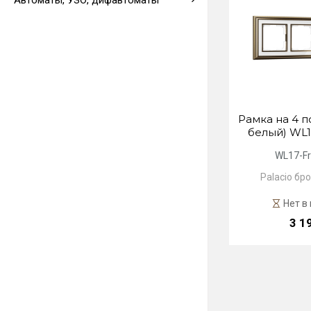
Автоматы, УЗО, дифавтоматы
Выводы кабеля
Рамка на 4 п
белый) WL1
WL17-F
Palacio бр
Нет в
3 1