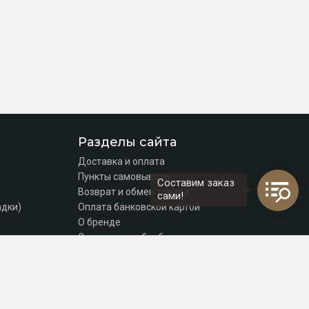
Разделы сайта
Доставка и оплата
Пункты самовывоза
Составим заказ
Возврат и обмен товара
сами!
адки)
Оплата банковской картой
О бренде
Согласие на обработку персональных данных
Политика конфиденциальности
Контакты
томаты