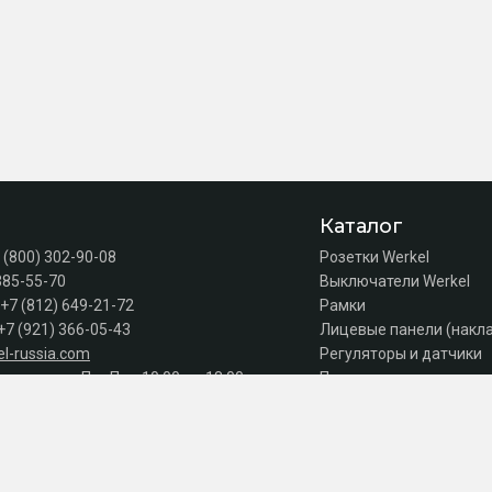
Каталог
 (800) 302-90-08
Розетки Werkel
385-55-70
Выключатели Werkel
+7 (812) 649-21-72
Рамки
+7 (921) 366-05-43
Лицевые панели (накл
l-russia.com
Регуляторы и датчики
а продаж: Пн–Пт с 10:00 до 18:00
Подсветка лестниц
Коробки
Комплектующие
Автоматы, УЗО, дифав
Акции