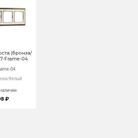
оста (бронза/
7-Frame-04
rame-04
онза/белый
 наличии
98 ₽