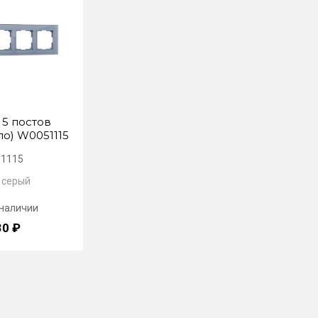
 5 постов
ло) W0051115
1115
t серый
 наличии
30 ₽