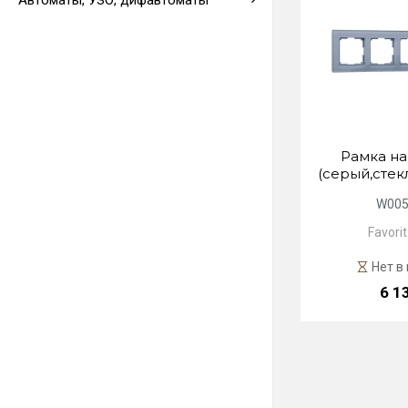
Автоматы, УЗО, дифавтоматы
Выводы кабеля
Рамка на
(серый,стек
W005
Favori
Нет в
6 1