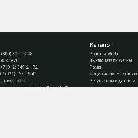
Каталог
 (800) 302-90-08
Розетки Werkel
385-55-70
Выключатели Werkel
+7 (812) 649-21-72
Рамки
+7 (921) 366-05-43
Лицевые панели (накл
l-russia.com
Регуляторы и датчики
а продаж: Пн–Пт с 10:00 до 18:00
Подсветка лестниц
Коробки
Комплектующие
Автоматы, УЗО, дифав
Акции
Серии
к оплате