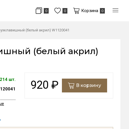
Корзина
0
0
0
ухклавишный (белый акрил) W1120041
ишный (белый акрил)
214 шт.
920
₽
В корзину
120041
ые
ь