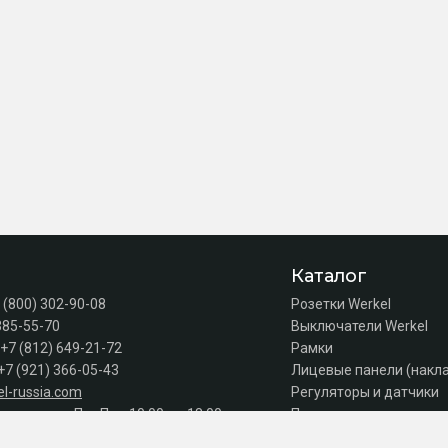
Каталог
 (800) 302-90-08
Розетки Werkel
385-55-70
Выключатели Werkel
+7 (812) 649-21-72
Рамки
+7 (921) 366-05-43
Лицевые панели (накл
l-russia.com
Регуляторы и датчики
а продаж: Пн–Пт с 10:00 до 18:00
Подсветка лестниц
Коробки