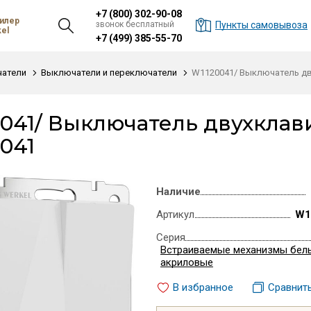
+7 (800) 302-90-08
илер
звонок бесплатный
Пункты самовывоза
el
+7 (499) 385-55-70
атели
Выключатели и переключатели
W1120041/ Выключатель дв
041/ Выключатель двухклав
041
Наличие
Артикул
W1
Серия
Встраиваемые механизмы бел
акриловые
В избранное
Сравнит