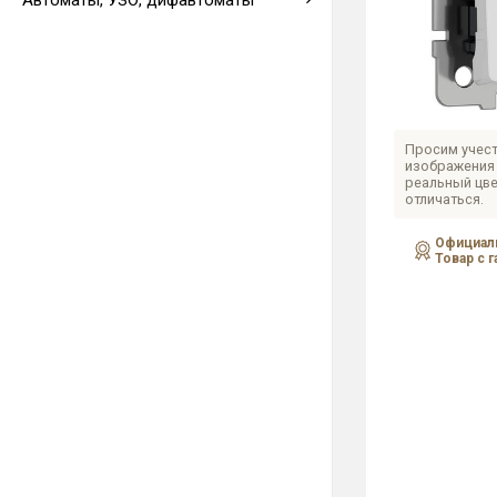
Автоматы, УЗО, дифавтоматы
Выводы кабеля
Просим учест
изображения 
реальный цве
отличаться.
Официаль
Товар с 