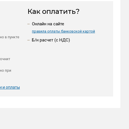
Как оплатить?
Онлайн на сайте
правила оплаты банковской картой
но в пункте
Б/н расчет (c НДС)
точнит
но при
и и оплаты