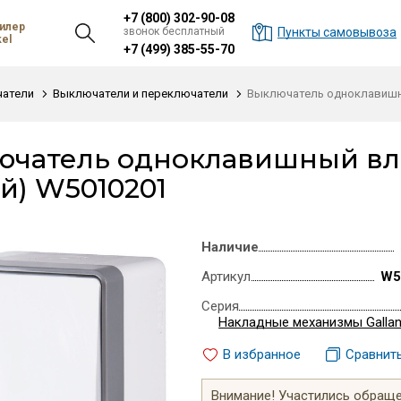
+7 (800) 302-90-08
илер
звонок бесплатный
Пункты самовывоза
el
+7 (499) 385-55-70
атели
Выключатели и переключатели
Выключатель одноклавишны
ючатель одноклавишный вл
й) W5010201
Наличие
Артикул
W5
Серия
Накладные механизмы Gallan
В избранное
Сравнит
Внимание! Участились обращен