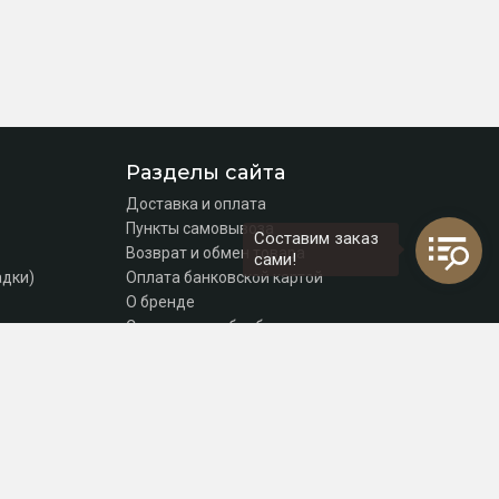
Разделы сайта
Доставка и оплата
Пункты самовывоза
Составим заказ
Возврат и обмен товара
сами!
адки)
Оплата банковской картой
О бренде
Согласие на обработку персональных данных
Политика конфиденциальности
Контакты
томаты