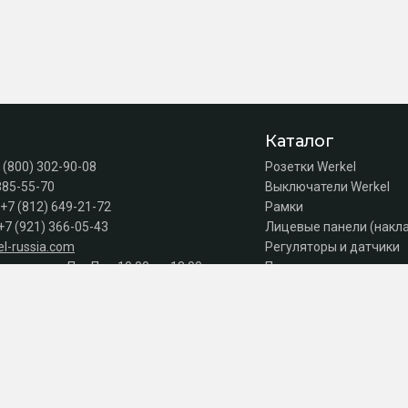
Каталог
 (800) 302-90-08
Розетки Werkel
385-55-70
Выключатели Werkel
+7 (812) 649-21-72
Рамки
+7 (921) 366-05-43
Лицевые панели (накл
l-russia.com
Регуляторы и датчики
а продаж: Пн–Пт с 10:00 до 18:00
Подсветка лестниц
Коробки
Комплектующие
Автоматы, УЗО, дифав
Акции
Серии
к оплате