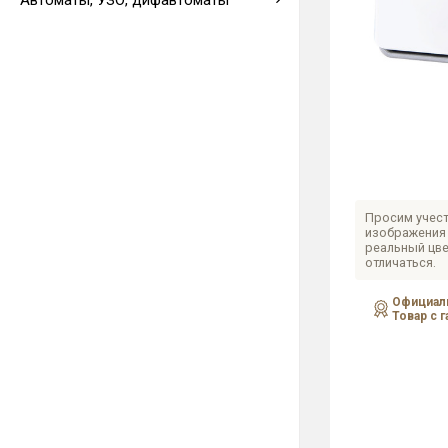
Автоматы, УЗО, дифавтоматы
Выводы кабеля
Просим учест
изображения 
реальный цве
отличаться.
Официаль
Товар с 