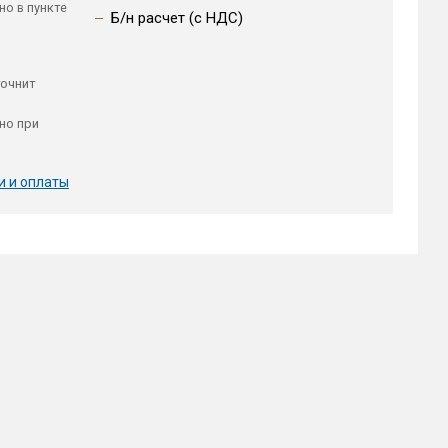
но в пункте
Б/н расчет (c НДС)
точнит
но при
и и оплаты