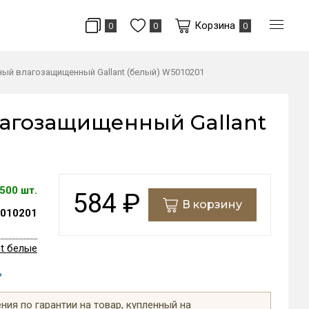
Корзина
0
0
0
й влагозащищенный Gallant (белый) W5010201
агозащищенный Gallant
500 шт.
584
₽
В корзину
010201
t белые
ь
ия по гарантии на товар, купленный на