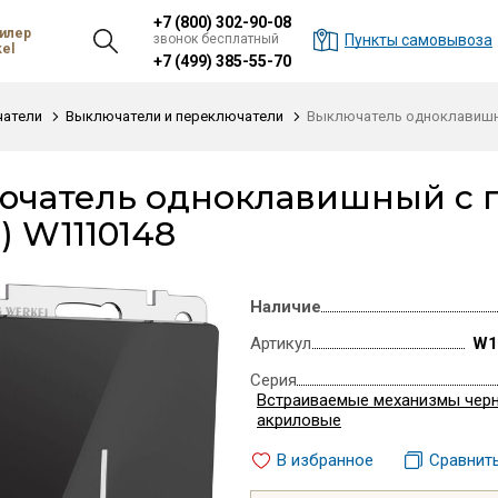
+7 (800) 302-90-08
илер
звонок бесплатный
Пункты самовывоза
el
+7 (499) 385-55-70
атели
Выключатели и переключатели
Выключатель одноклавишны
ючатель одноклавишный с п
) W1110148
Наличие
Артикул
W1
Серия
Встраиваемые механизмы чер
акриловые
В избранное
Сравнит