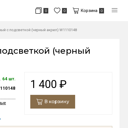
Корзина
0
0
0
й с подсветкой (черный акрил) W1110148
одсветкой (черный
64 шт.
1 400
₽
110148
В корзину
ные
ь