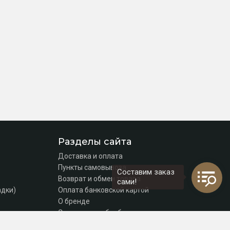
Разделы сайта
Доставка и оплата
Пункты самовывоза
Составим заказ
Возврат и обмен товара
сами!
адки)
Оплата банковской картой
О бренде
Согласие на обработку персональных данных
Политика конфиденциальности