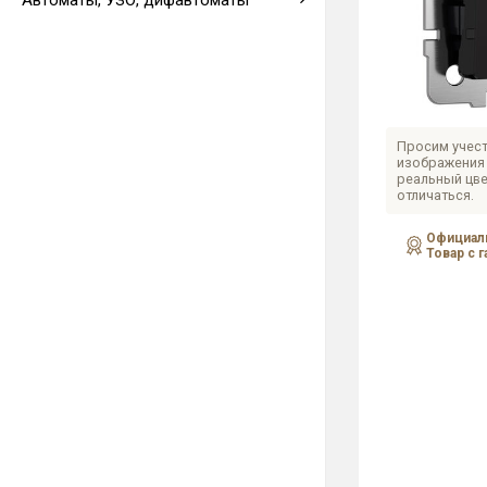
Автоматы, УЗО, дифавтоматы
Выводы кабеля
Просим учест
изображения 
реальный цве
отличаться.
Официаль
Товар с 