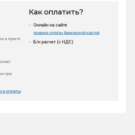
Как оплатить?
Онлайн на сайте
правила оплаты банковской картой
но в пункте
Б/н расчет (c НДС)
точнит
но при
и и оплаты