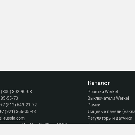
Каталог
 (800) 302-90-08
Розетки Werkel
385-55-70
Выключатели Werkel
+7 (812) 649-21-72
Рамки
+7 (921) 366-05-43
Лицевые панели (накл
l-russia.com
Регуляторы и датчики
а продаж: Пн–Пт с 10:00 до 18:00
Подсветка лестниц
Коробки