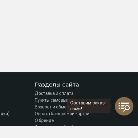
Разделы сайта
Доставка и оплата
Пункты самовывоза
Составим заказ
Возврат и обмен товара
сами!
адки)
Оплата банковской картой
О бренде
Согласие на обработку персональных данных
Политика конфиденциальности