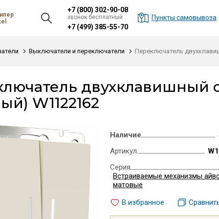
+7 (800) 302-90-08
илер
звонок бесплатный
Пункты самовывоза
el
+7 (499) 385-55-70
атели
Выключатели и переключатели
Переключатель двухклавиш
лючатель двухклавишный с
ый) W1122162
Наличие
Артикул
W1
Серия
Встраиваемые механизмы айв
матовые
В избранное
Сравнит