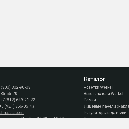
Каталог
 (800) 302-90-08
Розетки Werkel
385-55-70
Выключатели Werkel
+7 (812) 649-21-72
Рамки
+7 (921) 366-05-43
Лицевые панели (накл
l-russia.com
Регуляторы и датчики
а продаж: Пн–Пт с 10:00 до 18:00
Подсветка лестниц
Коробки