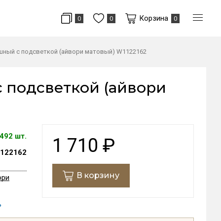
Корзина
0
0
0
ный с подсветкой (айвори матовый) W1122162
 подсветкой (айвори
492 шт.
1 710
₽
122162
В корзину
ори
ь