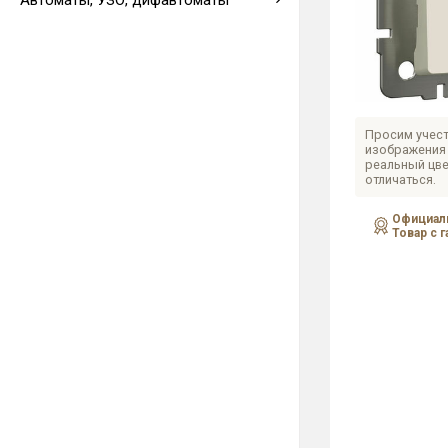
Автоматы, УЗО, дифавтоматы
Выводы кабеля
Просим учест
изображения 
реальный цве
отличаться.
Официаль
Товар с 