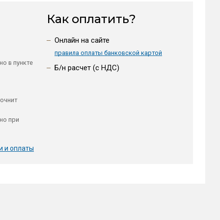
Как оплатить?
Онлайн на сайте
правила оплаты банковской картой
но в пункте
Б/н расчет (c НДС)
точнит
но при
и и оплаты