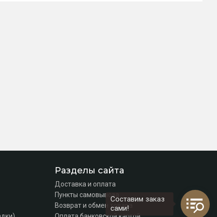
Разделы сайта
Доставка и оплата
Пункты самовывоза
Составим заказ
Возврат и обмен товара
сами!
адки)
Оплата банковской картой