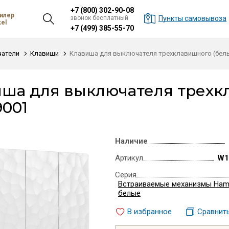
+7 (800) 302-90-08
илер
звонок бесплатный
Пункты самовывоза
el
+7 (499) 385-55-70
атели
Клавиши
Клавиша для выключателя трехклавишного (бел
ша для выключателя трехк
001
Наличие
Артикул
W1
Серия
Встраиваемые механизмы Ha
белые
В избранное
Сравнит