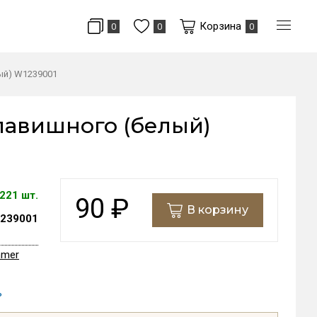
Корзина
0
0
0
ый) W1239001
лавишного (белый)
221 шт.
90
₽
В корзину
239001
mmer
ь