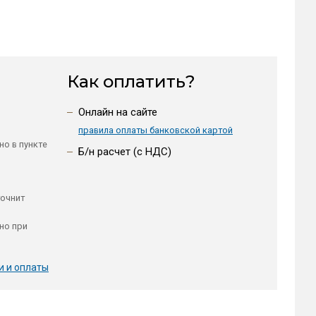
Как оплатить?
Онлайн на сайте
правила оплаты банковской картой
но в пункте
Б/н расчет (c НДС)
точнит
но при
и и оплаты