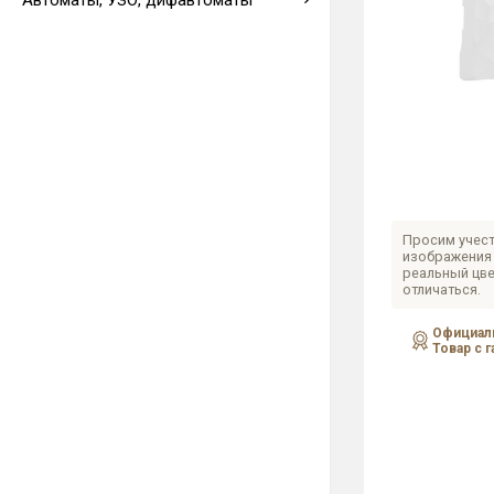
Автоматы, УЗО, дифавтоматы
Выводы кабеля
Просим учест
изображения 
реальный цве
отличаться.
Официаль
Товар с 