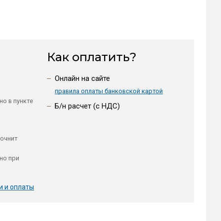
Как оплатить?
Онлайн на сайте
правила оплаты банковской картой
но в пункте
Б/н расчет (c НДС)
точнит
но при
и и оплаты