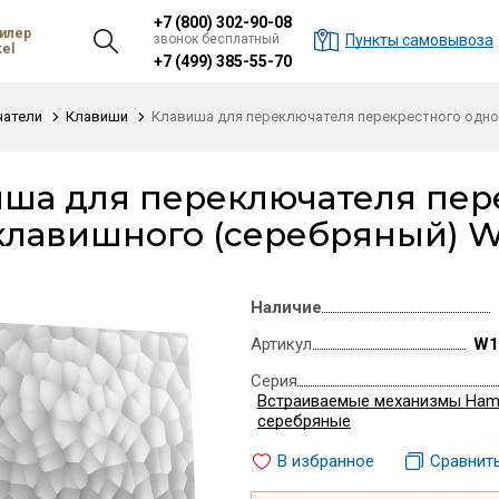
+7 (800) 302-90-08
илер
звонок бесплатный
Пункты самовывоза
el
+7 (499) 385-55-70
атели
Клавиши
Клавиша для переключателя перекрестного одн
ша для переключателя пер
лавишного (серебряный) W
Наличие
Артикул
W1
Серия
Встраиваемые механизмы Ha
серебряные
В избранное
Сравнит