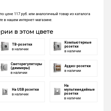
о цене 117 руб. или аналогичный товар из каталога
е в нашем интернет-магазине.
рии в этом цвете
Компьютерные
ТВ-розетки
розетки
в наличии
в наличии
Светорегуляторы
Аудио-розетки
(диммеры)
в наличии
в наличии
На
На USB розетки
мультимедийные
розетки
в наличии
в наличии