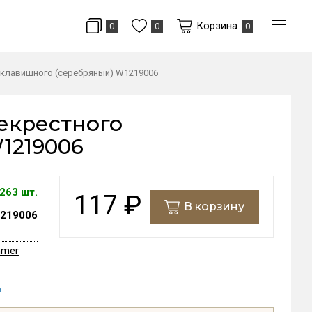
Корзина
0
0
0
оклавишного (серебряный) W1219006
екрестного
1219006
263 шт.
117
₽
В корзину
219006
mmer
ь