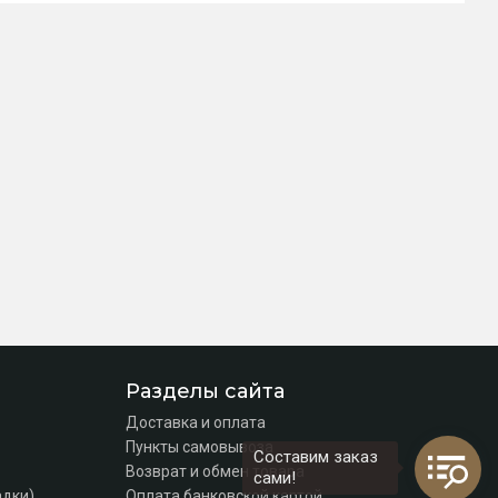
Разделы сайта
Доставка и оплата
Пункты самовывоза
Составим заказ
Возврат и обмен товара
сами!
адки)
Оплата банковской картой