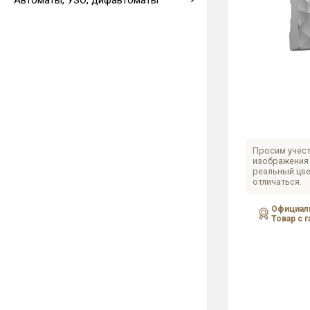
Автоматы, УЗО, дифавтоматы
Выводы кабеля
Просим учест
изображения 
реальный цве
отличаться.
Официаль
Товар с 