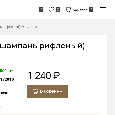
Корзина
0
0
0
нь рифленый) W1172010
 (шампань рифленый)
500 шт.
1 240
₽
172010
В корзину
пань
ь