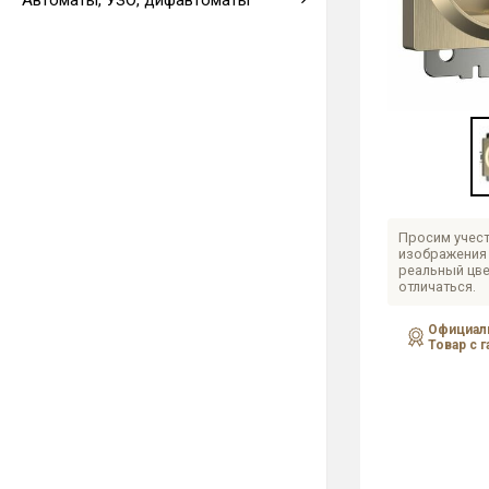
Автоматы, УЗО, дифавтоматы
Выводы кабеля
Просим учест
изображения 
реальный цве
отличаться.
Официаль
Товар с 