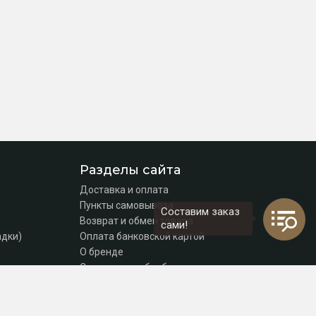
Разделы сайта
Доставка и оплата
Пункты самовывоза
Составим заказ
Возврат и обмен товара
сами!
адки)
Оплата банковской картой
О бренде
Согласие на обработку персональных данных
Политика конфиденциальности
Контакты
томаты