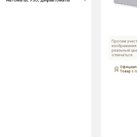
Автоматы, УЗО, дифавтоматы
Выводы кабеля
Просим учест
изображения 
реальный цве
отличаться.
Официаль
Товар с 