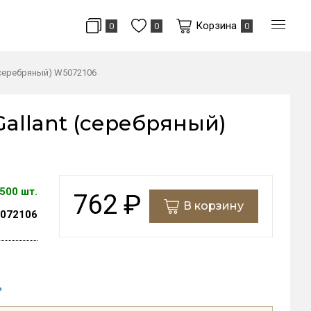
Корзина
0
0
0
(серебряный) W5072106
allant (серебряный)
500 шт.
762
₽
В корзину
072106
ь