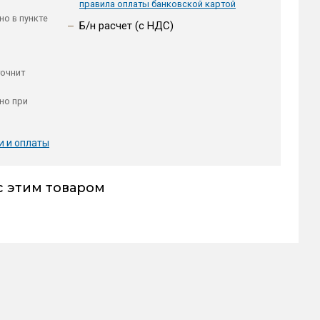
правила оплаты банковской картой
но в пункте
Б/н расчет (c НДС)
точнит
но при
и и оплаты
с этим товаром