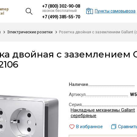
+7 (800) 302-90-08
илер
звонок бесплатный
Пункты самовывоза
el
+7 (499) 385-55-70
и
Электрические розетки
Розетка двойная с заземлением Gallant 
ка двойная с заземлением G
2106
Наличие
Артикул
W5
Серия
Накладные механизмы Gallant
серебряные
В избранное
Сравнит