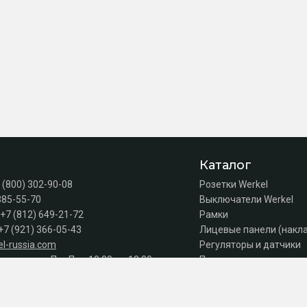
Каталог
 (800) 302-90-08
Розетки Werkel
385-55-70
Выключатели Werkel
+7 (812) 649-21-72
Рамки
+7 (921) 366-05-43
Лицевые панели (накл
l-russia.com
Регуляторы и датчики
а продаж: Пн–Пт с 10:00 до 18:00
Подсветка лестниц
Коробки
Комплектующие
Автоматы, УЗО, дифав