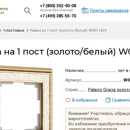
+7 (800) 302-90-08
илер
звонок бесплатный
Пункты самовывоза
el
+7 (499) 385-55-70
1-постовые
Рамка на 1 пост (золото/белый) W0011429
 на 1 пост (золото/белый) W
Наличие
нет в
Артикул
W0
Серия
Palacio Gracia золо
В избранное
Сравнит
Внимание! Участились обращен
маркетплейсах.
Во избежание приобретения 
дилеров производителя