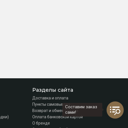
Разделы сайта
Доставка и оплата
Пункты самовывоза
Составим заказ
Возврат и обмен товара
сами!
адки)
Оплата банковской картой
О бренде