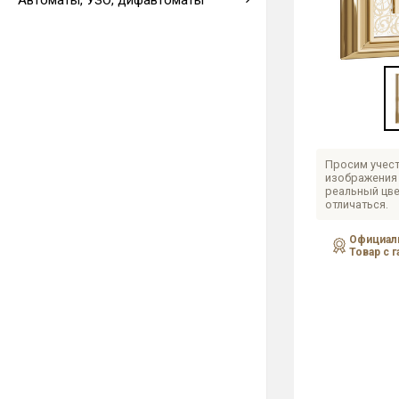
Автоматы, УЗО, дифавтоматы
Выводы кабеля
Просим учест
изображения 
реальный цве
отличаться.
Официаль
Товар с 