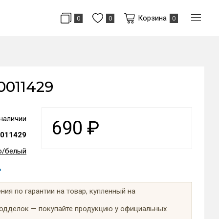
Корзина
0
0
0
0011429
 наличии
690
₽
011429
то/белый
ь
ия по гарантии на товар, купленный на
подделок — покупайте продукцию у официальных