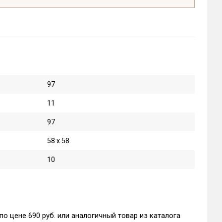
97
11
97
58 х 58
10
о цене 690 руб. или аналогичный товар из каталога