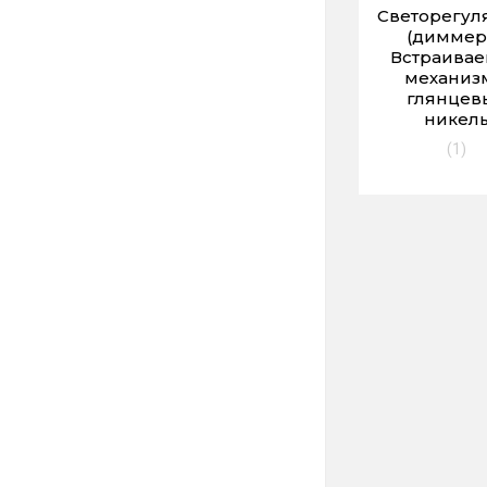
Светорегул
(диммер
Встраива
механиз
глянцев
никел
(1)