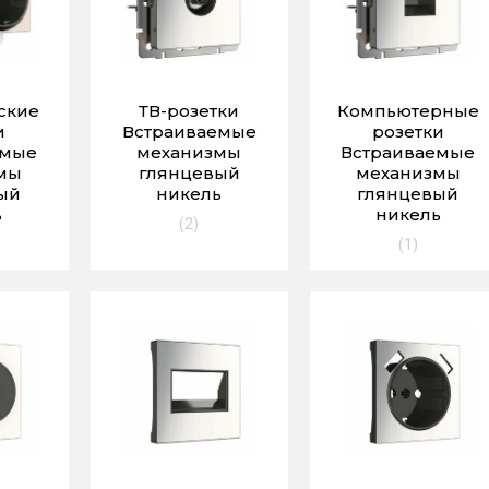
ские
ТВ-розетки
Компьютерные
и
Встраиваемые
розетки
емые
механизмы
Встраиваемые
мы
глянцевый
механизмы
ый
никель
глянцевый
ь
никель
(2)
(1)