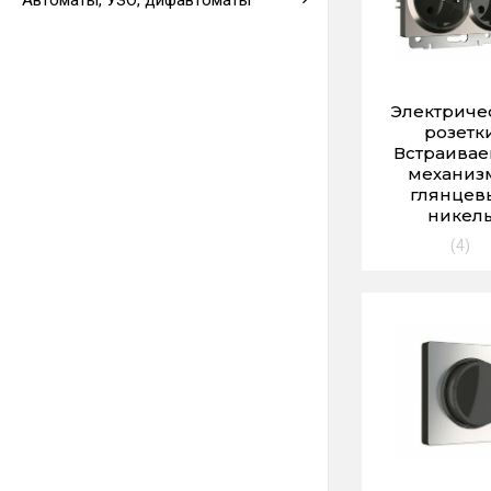
Автоматы, УЗО, дифавтоматы
Выводы кабеля
Электриче
розетк
Встраива
механиз
глянцев
никел
(4)