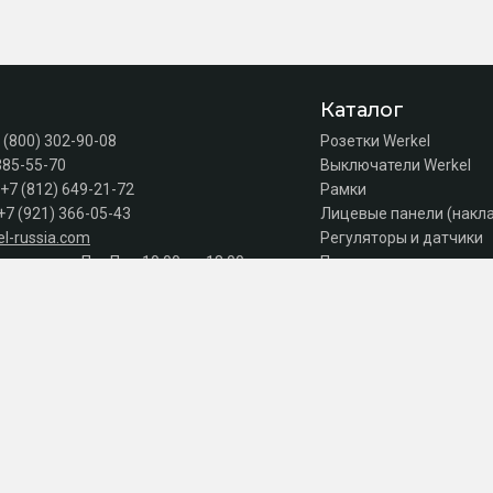
Каталог
 (800) 302-90-08
Розетки Werkel
385-55-70
Выключатели Werkel
+7 (812) 649-21-72
Рамки
+7 (921) 366-05-43
Лицевые панели (накл
l-russia.com
Регуляторы и датчики
а продаж: Пн–Пт с 10:00 до 18:00
Подсветка лестниц
Коробки
Комплектующие
Автоматы, УЗО, дифав
Акции
Серии
к оплате