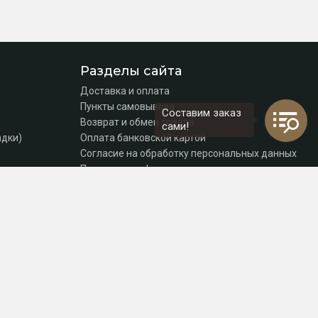
Разделы сайта
Доставка и оплата
Пункты самовывоза
Составим заказ
Возврат и обмен товара
сами!
адки)
Оплата банковской картой
Согласие на обработку персональных данных
Политика конфиденциальности
Контакты
томаты