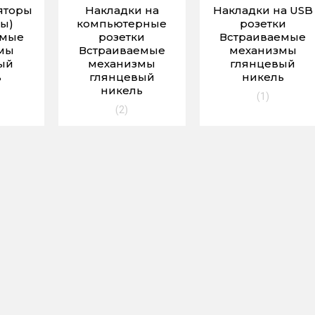
яторы
Накладки на
Накладки на USB
ы)
компьютерные
розетки
емые
розетки
Встраиваемые
мы
Встраиваемые
механизмы
ый
механизмы
глянцевый
ь
глянцевый
никель
никель
(1)
(2)