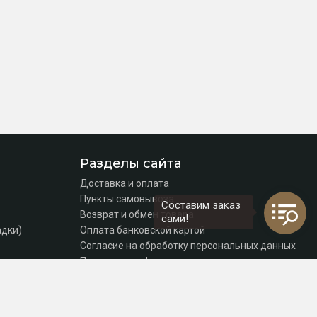
Разделы сайта
Доставка и оплата
Пункты самовывоза
Составим заказ
Возврат и обмен товара
сами!
адки)
Оплата банковской картой
Согласие на обработку персональных данных
Политика конфиденциальности
Контакты
томаты