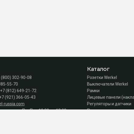
Каталог
 (800) 302-90-08
Розетки Werkel
385-55-70
Выключатели Werkel
+7 (812) 649-21-72
Рамки
+7 (921) 366-05-43
Лицевые панели (накл
l-russia.com
Регуляторы и датчики
а продаж: Пн–Пт с 10:00 до 18:00
Подсветка лестниц
Коробки
Комплектующие
Автоматы, УЗО, дифав