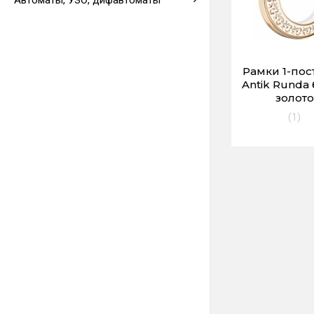
Автоматы, УЗО, дифавтоматы
Выводы кабеля
Рамки 1-по
Antik Runda
золото
(1)