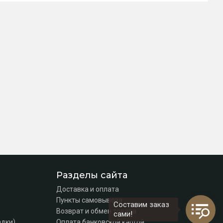
Разделы сайта
Доставка и оплата
Пункты самовывоза
Составим заказ
Возврат и обмен товара
сами!
адки)
Оплата банковской картой