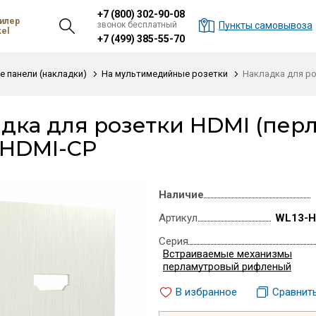
+7 (800) 302-90-08
илер
звонок бесплатный
Пункты самовывоза
el
+7 (499) 385-55-70
 панели (накладки)
На мультимедийные розетки
Накладка для р
дка для розетки HDMI (пе
-HDMI-CP
Наличие
Артикул
WL13-H
Серия
Встраиваемые механизмы
перламутровый рифленый
В избранное
Сравнит