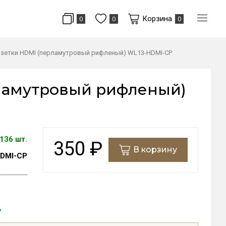
Корзина
0
0
0
озетки HDMI (перламутровый рифленый) WL13-HDMI-CP
рламутровый рифленый)
136 шт.
350
₽
В корзину
DMI-CP
ь