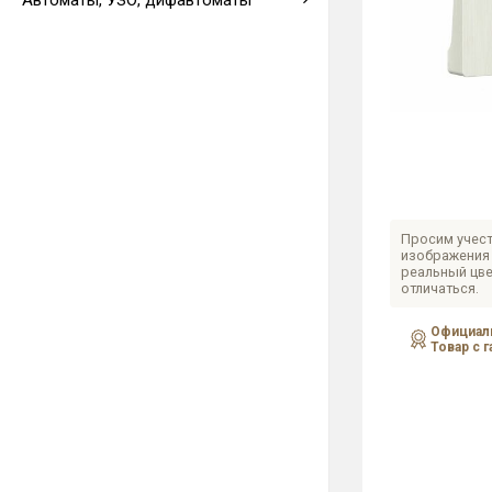
Автоматы, УЗО, дифавтоматы
Выводы кабеля
Просим учест
изображения 
реальный цве
отличаться.
Официаль
Товар с 