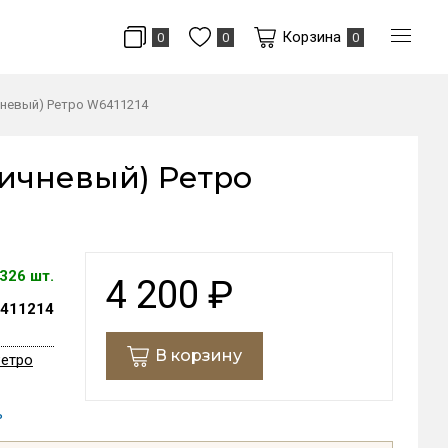
Корзина
0
0
0
чневый) Ретро W6411214
ичневый) Ретро
326 шт.
4 200
₽
411214
В корзину
Ретро
ь