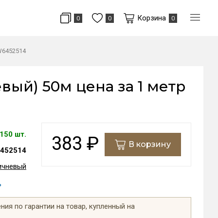
Корзина
0
0
0
 W6452514
евый) 50м цена за 1 метр
150 шт.
383
₽
В корзину
452514
ичневый
ь
ия по гарантии на товар, купленный на