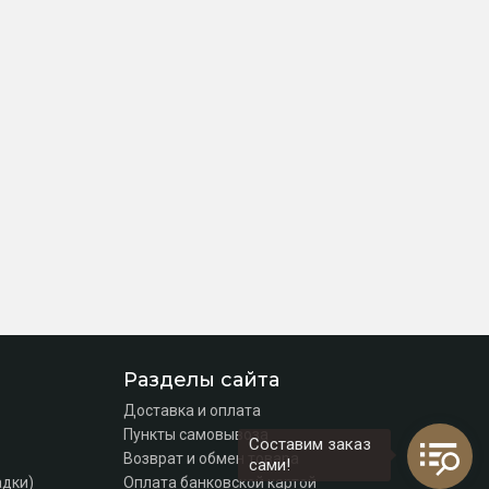
Разделы сайта
Доставка и оплата
Пункты самовывоза
Составим заказ
Возврат и обмен товара
сами!
адки)
Оплата банковской картой