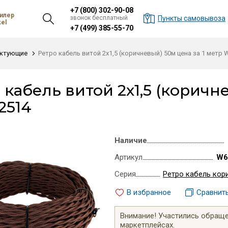
+7 (800) 302-90-08
илер
звонок бесплатный
Пункты самовывоза
el
+7 (499) 385-55-70
ктующие
Ретро кабель витой 2х1,5 (коричневый) 50м цена за 1 метр
 кабель витой 2х1,5 (коричн
2514
Наличие
Артикул
W6
Серия
Ретро кабель кор
В избранное
Сравнит
Внимание! Участились обращен
маркетплейсах.