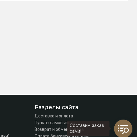
Разделы сайта
Доставка и оплата
Пункты самовывоза
Составим заказ
Возврат и обмен товара
сами!
адки)
Оплата банковской картой