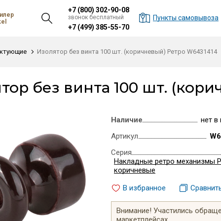
+7 (800) 302-90-08
илер
звонок бесплатный
Пункты самовывоза
el
+7 (499) 385-55-70
ктующие
Изолятор без винта 100 шт. (коричневый) Ретро W6431414
тор без винта 100 шт. (кор
Наличие
нет в
Артикул
W6
Серия
Накладные ретро механизмы 
коричневые
В избранное
Сравнит
Внимание! Участились обращен
маркетплейсах.