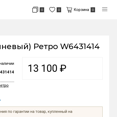
Корзина
0
0
0
ичневый) Ретро W6431414
 наличии
13 100
₽
431414
Ретро
ь
ия по гарантии на товар, купленный на